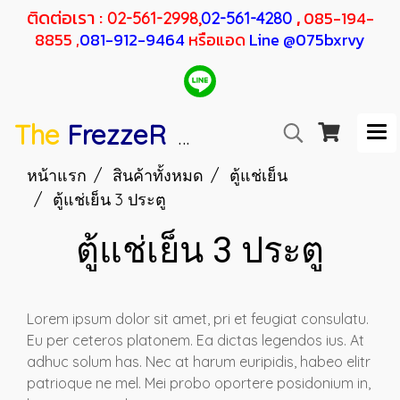
ติดต่อเรา :
,
085-194-
02-561-2998,
02-561-4280
8855 ,
081-912-9464
หรือแอด
Line @075bxrvy
The
FrezzeR
F
SANDEN
H
RESHER
หน้าแรก
สินค้าทั้งหมด
ตู้แช่เย็น
ตู้แช่เย็น 3 ประตู
ตู้แช่เย็น 3 ประตู
Lorem ipsum dolor sit amet, pri et feugiat consulatu.
Eu per ceteros platonem. Ea dictas legendos ius. At
adhuc solum has. Nec at harum euripidis, habeo elitr
patrioque ne mel. Mei probo oportere posidonium in,