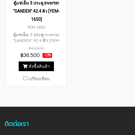
ตู้แช่เย็น 3 ประตู inverter
"SANDEN" 42.4 คิว [YEM-
1650]
YEM 1650
ตู้แช่เย็น 3 ประตู inverter
"SANDEN" 42.4 คิว [YEM-
1650] ขนาดตู้ (กว้าง x ลึก x
฿42,000
สูง) 165.0 x 60.0 x 200.0 ซม
฿36,500
-13%
ขนาดความจุ : 42.4 คิว (1,200
ลิตร)
สั่งซื้อสินค้า
เปรียบเทียบ
ติดต่อเรา