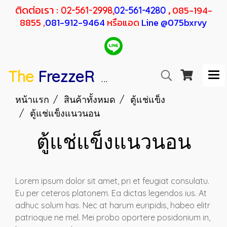
ติดต่อเรา :
,
085-194-
02-561-2998,
02-561-4280
8855 ,
081-912-9464
หรือแอด
Line @075bxrvy
The
FrezzeR
F
SANDEN
H
RESHER
หน้าแรก
สินค้าทั้งหมด
ตู้แช่แข็ง
ตู้แช่แข็งแนวนอน
ตู้แช่แข็งแนวนอน
Lorem ipsum dolor sit amet, pri et feugiat consulatu.
Eu per ceteros platonem. Ea dictas legendos ius. At
adhuc solum has. Nec at harum euripidis, habeo elitr
patrioque ne mel. Mei probo oportere posidonium in,