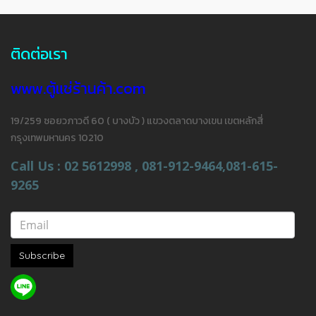
ติดต่อเรา
www.ตู้แช่ร้านค้า.com
19/259 ซอยวภาวดี 60 ( บางบัว ) แขวงตลาดบางเขน เขตหลักสี่
กรุงเทพมหานคร 10210
Call Us : 02 5612998 , 081-912-9464,081-615-
9265
Subscribe