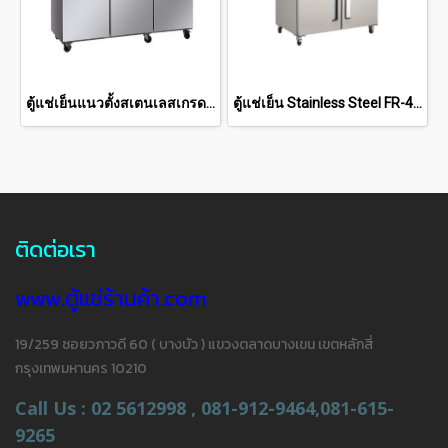
ตู้แช่เย็นแนวตั้งสเตนเลสเกรด 201 56.89 คิว SRC-1852
ตู้แช่เย็น Stainless Steel FR-4DSC(40Q)
ติดต่อเรา
www.ตู้แช่ร้านค้า.com
19/259 ซอยวภาวดี 60 ( บางบัว ) แขวงตลาดบางเขน เขตหลักสี่
กรุงเทพมหานคร 10210
Call Us : 02 5612998 , 081-912-9464,081-615-
9265