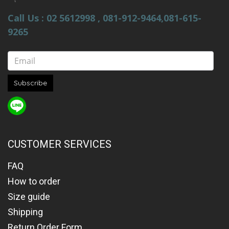
Call Us : 02 5612998 , 081-912-9464,081-615-
9265
Subscribe
CUSTOMER SERVICES
FAQ
How to order
Size guide
Shipping
Return Order Form