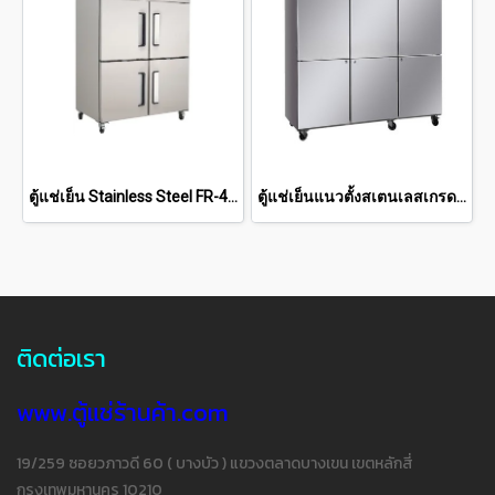
ตู้แช่เย็น Stainless Steel FR-4DSC(40Q)
ตู้แช่เย็นแนวตั้งสเตนเลสเกรด 201 56.89 คิว SRC-1852
ติดต่อเรา
www.ตู้แช่ร้านค้า.com
19/259 ซอยวภาวดี 60 ( บางบัว ) แขวงตลาดบางเขน เขตหลักสี่
กรุงเทพมหานคร 10210