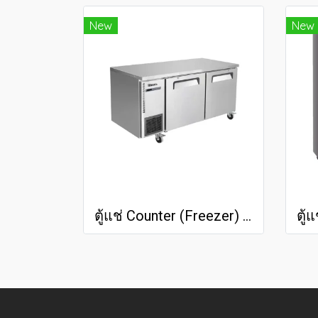
New
New
ตู้แช่ Counter (Freezer) Stainless Steel FR-2D120F(10.5Q)