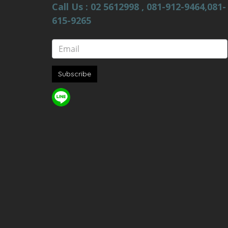
Call Us : 02 5612998 , 081-912-9464,081-
615-9265
Subscribe