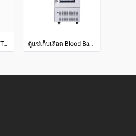
ตู้แช่ยา แช่วัคซีน MeDTecK 1 ประตู 11.9 Q
ตู้แช่เก็บเลือด Blood Bank Refrigerator MED -BO 4V110