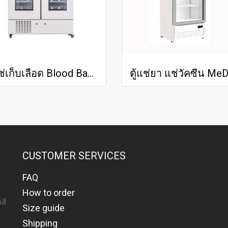
ตู้แช่เก็บเลือด Blood Bank Refrigerator MED -BO 4V660
CUSTOMER SERVICES
FAQ
How to order
สี่
Size guide
Shipping