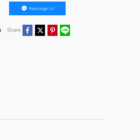
Message Us
บ
Share