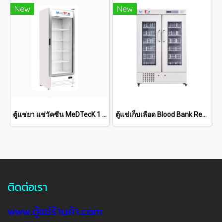
New
New
ตู้แช่ยา แช่วัคซีน MeDTecK 1 ประตู 11.9 Q
ตู้แช่เก็บเลือด Blood Bank Refrigerator MED -BO 4V660
ติดต่อเรา
www.ตู้แช่ร้านค้า.com