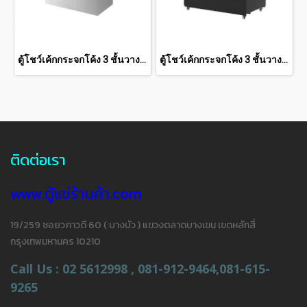
ตู้โชว์เค้กกระจกโค้ง 3 ชั้นวาง กว้าง 70 ซม. สีสแตนเลส "SANDEN" 11.4 คิว [SKC-0703G]
ตู้โชว์เค้กกระจกโค้ง 3 ชั้นวาง Premium Plus กว้าง 90 ซม. สีดำ 14.1 คิว SKK-0917Z
ติดต่อเรา
www.ตู้แช่ร้านค้า.com
19/259 ซอยวภาวดี 60 ( บางบัว ) แขวงตลาดบางเขน เขตหลักสี่
กรุงเทพมหานคร 10210
Call Us : 02 5612998 , 081-912-9464,081-615-
9265