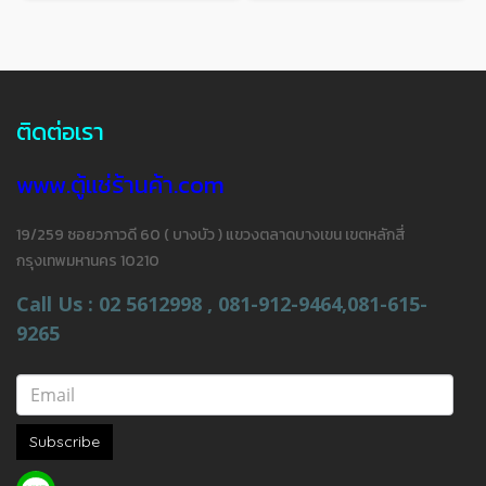
ติดต่อเรา
www.ตู้แช่ร้านค้า.com
19/259 ซอยวภาวดี 60 ( บางบัว ) แขวงตลาดบางเขน เขตหลักสี่
กรุงเทพมหานคร 10210
Call Us : 02 5612998 , 081-912-9464,081-615-
9265
Subscribe