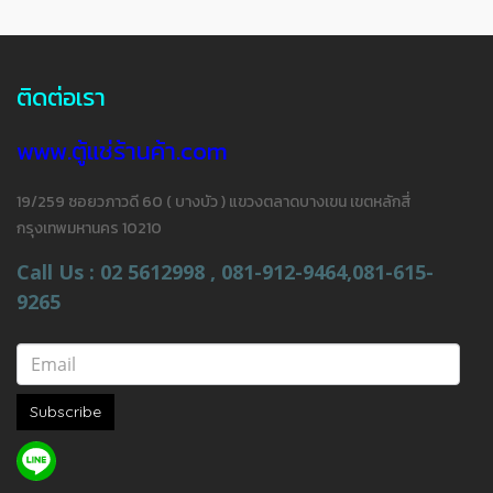
ติดต่อเรา
www.ตู้แช่ร้านค้า.com
19/259 ซอยวภาวดี 60 ( บางบัว ) แขวงตลาดบางเขน เขตหลักสี่
กรุงเทพมหานคร 10210
Call Us : 02 5612998 , 081-912-9464,081-615-
9265
Subscribe