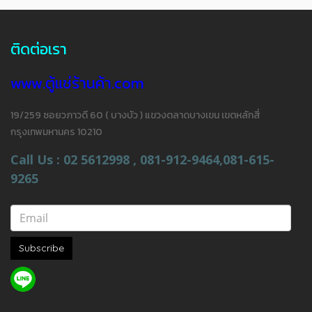
ติดต่อเรา
www.ตู้แช่ร้านค้า.com
19/259 ซอยวภาวดี 60 ( บางบัว ) แขวงตลาดบางเขน เขตหลักสี่
กรุงเทพมหานคร 10210
Call Us : 02 5612998 , 081-912-9464,081-615-
9265
Subscribe