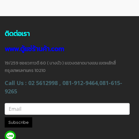
ติดต่อเรา
www.ตู้แช่ร้านค้า.com
19/259 ซอยวภาวดี 60 ( บางบัว ) แขวงตลาดบางเขน เขตหลักสี่
กรุงเทพมหานคร 10210
Call Us : 02 5612998 , 081-912-9464,081-615-
9265
Subscribe