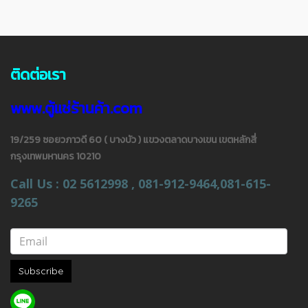
ติดต่อเรา
www.ตู้แช่ร้านค้า.com
19/259 ซอยวภาวดี 60 ( บางบัว ) แขวงตลาดบางเขน เขตหลักสี่
กรุงเทพมหานคร 10210
Call Us : 02 5612998 , 081-912-9464,081-615-
9265
Subscribe