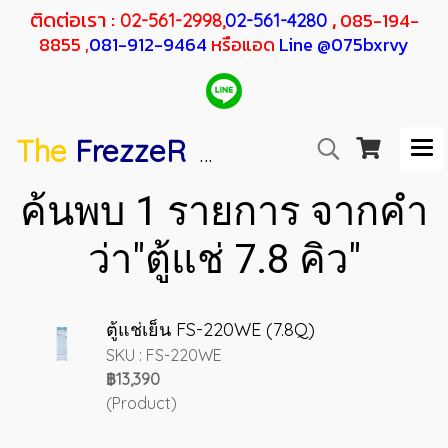
ติดต่อเรา :
,
085-194-
02-561-2998,
02-561-4280
8855 ,
081-912-9464
หรือแอด
Line @075bxrvy
The
FrezzeR
F
SANDEN
H
RESHER
ค้นพบ 1 รายการ จากคำ
ว่า"ตู้แช่ 7.8 คิว"
ตู้แช่เย็น FS-220WE (7.8Q)
SKU : FS-220WE
฿13,390
(Product)