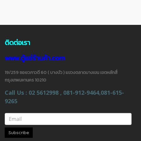
ติดต่อเรา
www.ตู้แช่ร้านค้า.com
19/259 ซอยวภาวดี 60 ( บางบัว ) แขวงตลาดบางเขน เขตหลักสี่
กรุงเทพมหานคร 10210
Call Us : 02 5612998 , 081-912-9464,081-615-
9265
Subscribe