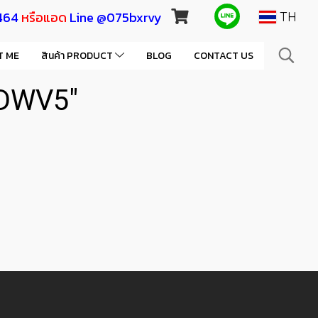
464
หรือแอด
Line @075bxrvy
TH
T ME
สินค้า PRODUCT
BLOG
CONTACT US
3DWV5"