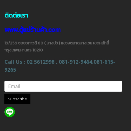
ติดต่อเรา
www.ตู้แช่ร้านค้า.com
19/259 ซอยวภาวดี 60 ( บางบัว ) แขวงตลาดบางเขน เขตหลักสี่
กรุงเทพมหานคร 10210
Call Us : 02 5612998 , 081-912-9464,081-615-
9265
Subscribe