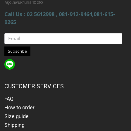
กรุงเทพมหานคร 10210
Call Us : 02 5612998 , 081-912-9464,081-615-
9265
Subscribe
CUSTOMER SERVICES
FAQ
How to order
Size guide
Shipping