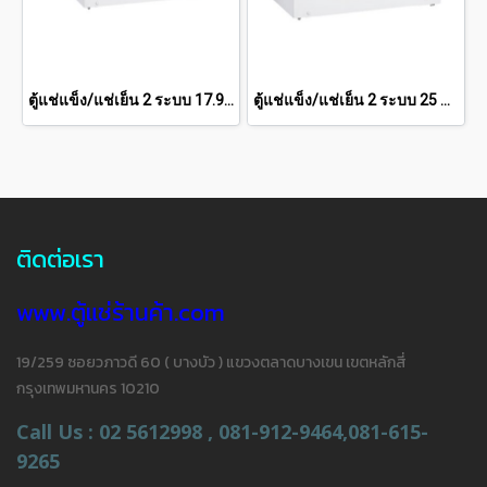
ตู้แช่แข็ง/แช่เย็น 2 ระบบ 17.9 คิว SCF-0615
ตู้แช่แข็ง/แช่เย็น 2 ระบบ 25 คิว SCF-0765
ติดต่อเรา
www.ตู้แช่ร้านค้า.com
19/259 ซอยวภาวดี 60 ( บางบัว ) แขวงตลาดบางเขน เขตหลักสี่
กรุงเทพมหานคร 10210
Call Us : 02 5612998 , 081-912-9464,081-615-
9265