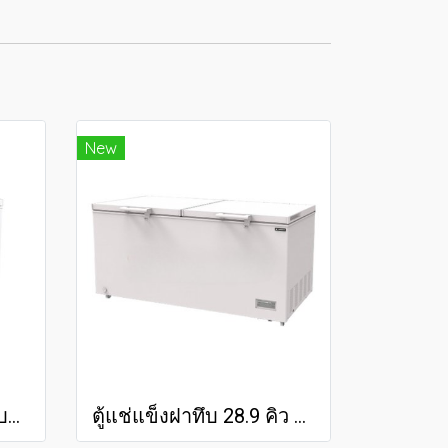
New
ตู้แช่แข็ง/แช่เย็น 2 ระบบ 17.9 คิว SCF-0615
ตู้แช่แข็งฝาทึบ 28.9 คิว SNQ-0805i