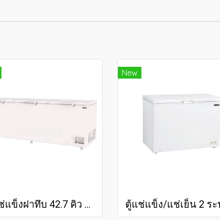
New
ตู้แช่แข็งฝาทึบ 42.7 คิว SNQ-1305