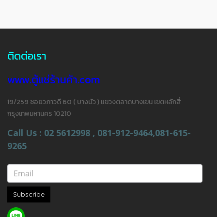
ติดต่อเรา
www.ตู้แช่ร้านค้า.com
19/259 ซอยวภาวดี 60 ( บางบัว ) แขวงตลาดบางเขน เขตหลักสี่
กรุงเทพมหานคร 10210
Call Us : 02 5612998 , 081-912-9464,081-615-
9265
Subscribe