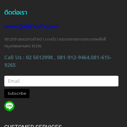
ติดต่อเรา
www.ตู้แช่ร้านค้า.com
19/259 ซอยวภาวดี 60 ( บางบัว ) แขวงตลาดบางเขน เขตหลักสี่
กรุงเทพมหานคร 10210
Call Us : 02 5612998 , 081-912-9464,081-615-
9265
Subscribe