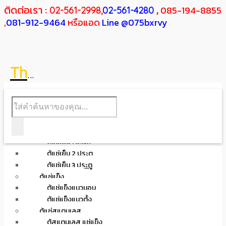
ติดต่อเรา :
,
085-194-8855
02-561-2998,
02-561-4280
,
081-912-9464
หรือแอด
Line @075bxrvy
FrezzeR
F
SANDEN
H
The
RESHER
HOME
ABOUT ME
สินค้า PRODUCT
ตู้แช่เย็น
ตู้แช่เย็น 1 ประตู
ตู้แช่เย็น 2 ประตู
ตู้แช่เย็น 3 ประตู
ตู้แช่แข็ง
ตู้แช่แข็งแนวนอน
ตู้แช่แข็งแนวตั้ง
ตู้แช่สแตนเลส
ตู้สแตนเลส แช่แข็ง