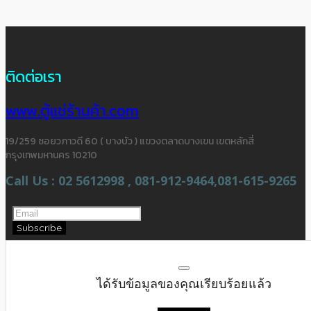
ติดต่อเรา
www.ตู้แช่ร้านค้า.com
19/259 ซอยวภาวดี 60 ( บางบัว ) แขวงตลาดบางเขน เขตหลักสี่
กรุงเทพมหานคร 10210
Call Us : 02 5612998 , 081-912-9464,081-615-9265
Subscribe
ได้รับข้อมูลของคุณเรียบร้อยแล้ว